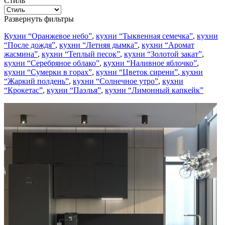
Стиль
Развернуть фильтры
Кухни “Оранжевое небо”
,
кухни “Тыквенная семечка”
,
кухни
“После дождя”
,
кухни “Летняя дымка”
,
кухни “Аромат
жасмина”
,
кухни “Теплый песок”
,
кухни “Золотой закат”
,
кухни “Серебряное облако”
,
кухни “Наливное яблочко”
,
кухни “Сумерки в горах”
,
кухни “Цветок сирени”
,
кухни
“Жаркий полдень”
,
кухни “Солнечное утро”
,
кухни
“Крокетас”
,
кухни “Паэлья”
,
кухни “Лимонный капкейк”