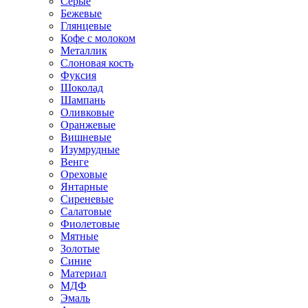
Серые
Бежевые
Глянцевые
Кофе с молоком
Металлик
Слоновая кость
Фуксия
Шоколад
Шампань
Оливковые
Оранжевые
Вишневые
Изумрудные
Венге
Ореховые
Янтарные
Сиреневые
Салатовые
Фиолетовые
Мятные
Золотые
Синие
Материал
МДФ
Эмаль