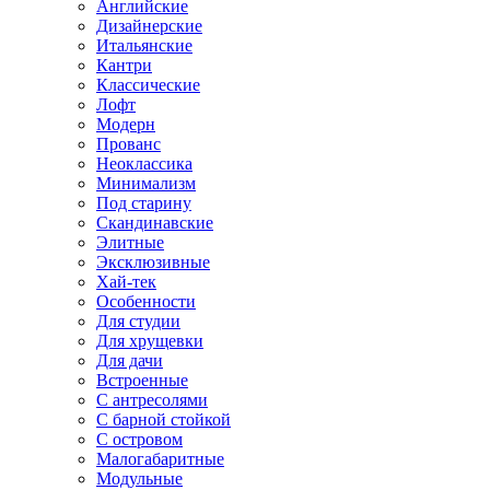
Английские
Дизайнерские
Итальянские
Кантри
Классические
Лофт
Модерн
Прованс
Неоклассика
Минимализм
Под старину
Скандинавские
Элитные
Эксклюзивные
Хай-тек
Особенности
Для студии
Для хрущевки
Для дачи
Встроенные
С антресолями
С барной стойкой
С островом
Малогабаритные
Модульные