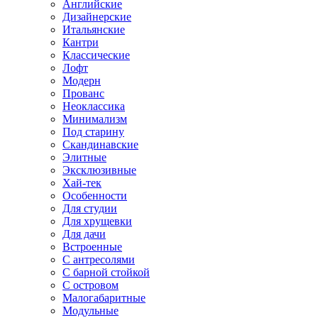
Английские
Дизайнерские
Итальянские
Кантри
Классические
Лофт
Модерн
Прованс
Неоклассика
Минимализм
Под старину
Скандинавские
Элитные
Эксклюзивные
Хай-тек
Особенности
Для студии
Для хрущевки
Для дачи
Встроенные
С антресолями
С барной стойкой
С островом
Малогабаритные
Модульные