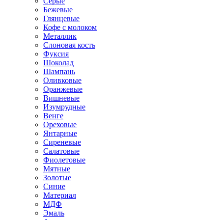
Серые
Бежевые
Глянцевые
Кофе с молоком
Металлик
Слоновая кость
Фуксия
Шоколад
Шампань
Оливковые
Оранжевые
Вишневые
Изумрудные
Венге
Ореховые
Янтарные
Сиреневые
Салатовые
Фиолетовые
Мятные
Золотые
Синие
Материал
МДФ
Эмаль