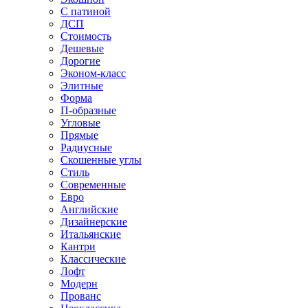
С патиной
ДСП
Стоимость
Дешевые
Дорогие
Эконом-класс
Элитные
Форма
П-образные
Угловые
Прямые
Радиусные
Скошенные углы
Стиль
Современные
Евро
Английские
Дизайнерские
Итальянские
Кантри
Классические
Лофт
Модерн
Прованс