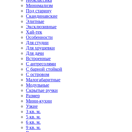
Неоклассика
Минимализм
Под старину
Скандинавские
Элитные
Эксклюзивные
Хай-тек
Особенности
Для студии
Для хрущевки
Для дачи
Встроенные
С антресолями
С барной стойкой
С островом
Малогабаритные
Модульные
Скрытые ручки
Размер
Мини-кухни
Узкие
3 кв. м.
5 кв. м.
6 кв. м.
9 кв. м.