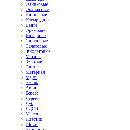
Оливковые
Оранжевые
Вишневые
Изумрудные
Венге
Ореховые
Янтарные
Сиреневые
Салатовые
Фиолетовые
Мятные
Золотые
Синие
Материал
МДФ
Эмаль
Акрил
Береза
Дерево
Дуб
ЛДСП
Массив
Пластик
Шпон
Экошпон