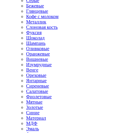
Серые
Бежевые
Глянцевые
Кофе с молоком
Металлик
Слоновая кость
Фуксия
Шоколад
Шампань
Оливковые
Оранжевые
Вишневые
Изумрудные
Венге
Ореховые
Янтарные
Сиреневые
Салатовые
Фиолетовые
Мятные
Золотые
Синие
Материал
МДФ
Эмаль