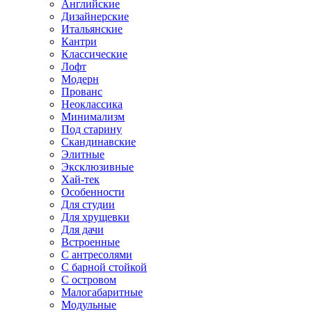
Английские
Дизайнерские
Итальянские
Кантри
Классические
Лофт
Модерн
Прованс
Неоклассика
Минимализм
Под старину
Скандинавские
Элитные
Эксклюзивные
Хай-тек
Особенности
Для студии
Для хрущевки
Для дачи
Встроенные
С антресолями
С барной стойкой
С островом
Малогабаритные
Модульные