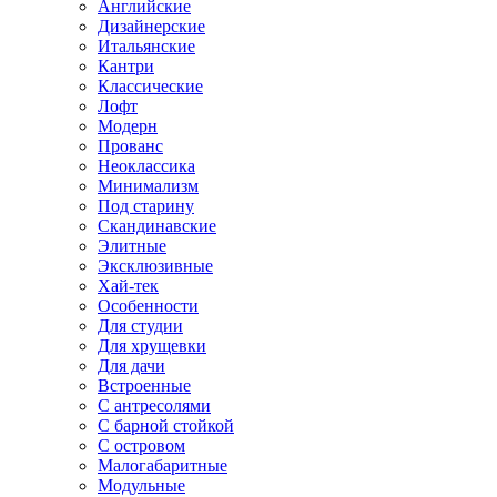
Английские
Дизайнерские
Итальянские
Кантри
Классические
Лофт
Модерн
Прованс
Неоклассика
Минимализм
Под старину
Скандинавские
Элитные
Эксклюзивные
Хай-тек
Особенности
Для студии
Для хрущевки
Для дачи
Встроенные
С антресолями
С барной стойкой
С островом
Малогабаритные
Модульные