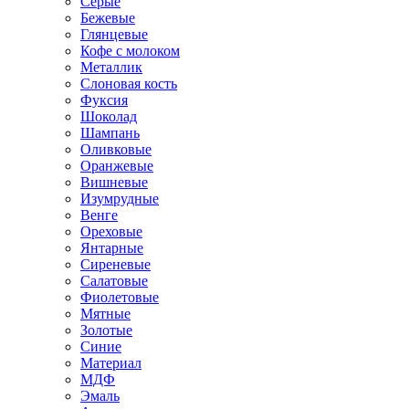
Серые
Бежевые
Глянцевые
Кофе с молоком
Металлик
Слоновая кость
Фуксия
Шоколад
Шампань
Оливковые
Оранжевые
Вишневые
Изумрудные
Венге
Ореховые
Янтарные
Сиреневые
Салатовые
Фиолетовые
Мятные
Золотые
Синие
Материал
МДФ
Эмаль