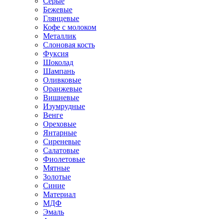
Серые
Бежевые
Глянцевые
Кофе с молоком
Металлик
Слоновая кость
Фуксия
Шоколад
Шампань
Оливковые
Оранжевые
Вишневые
Изумрудные
Венге
Ореховые
Янтарные
Сиреневые
Салатовые
Фиолетовые
Мятные
Золотые
Синие
Материал
МДФ
Эмаль