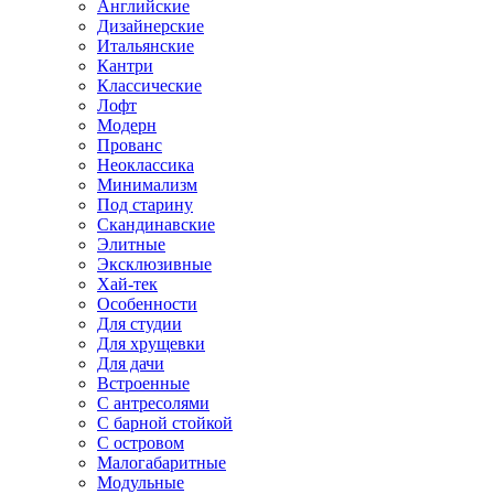
Английские
Дизайнерские
Итальянские
Кантри
Классические
Лофт
Модерн
Прованс
Неоклассика
Минимализм
Под старину
Скандинавские
Элитные
Эксклюзивные
Хай-тек
Особенности
Для студии
Для хрущевки
Для дачи
Встроенные
С антресолями
С барной стойкой
С островом
Малогабаритные
Модульные