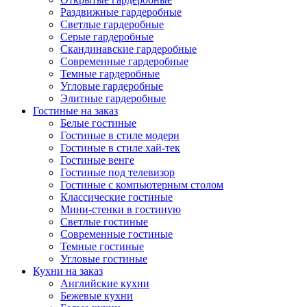
Раздвижные гардеробные
Светлые гардеробные
Серые гардеробные
Скандинавские гардеробные
Современные гардеробные
Темные гардеробные
Угловые гардеробные
Элитные гардеробные
Гостиные на заказ
Белые гостиные
Гостиные в стиле модерн
Гостиные в стиле хай-тек
Гостиные венге
Гостиные под телевизор
Гостиные с компьютерным столом
Классические гостиные
Мини-стенки в гостиную
Светлые гостиные
Современные гостиные
Темные гостиные
Угловые гостиные
Кухни на заказ
Английские кухни
Бежевые кухни