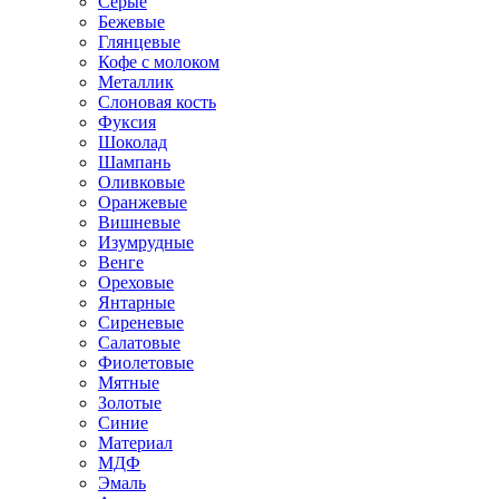
Серые
Бежевые
Глянцевые
Кофе с молоком
Металлик
Слоновая кость
Фуксия
Шоколад
Шампань
Оливковые
Оранжевые
Вишневые
Изумрудные
Венге
Ореховые
Янтарные
Сиреневые
Салатовые
Фиолетовые
Мятные
Золотые
Синие
Материал
МДФ
Эмаль