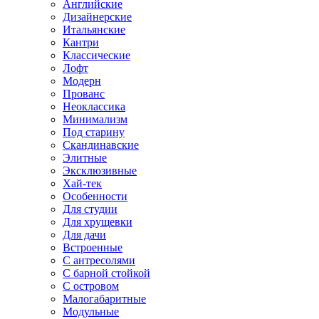
Английские
Дизайнерские
Итальянские
Кантри
Классические
Лофт
Модерн
Прованс
Неоклассика
Минимализм
Под старину
Скандинавские
Элитные
Эксклюзивные
Хай-тек
Особенности
Для студии
Для хрущевки
Для дачи
Встроенные
С антресолями
С барной стойкой
С островом
Малогабаритные
Модульные