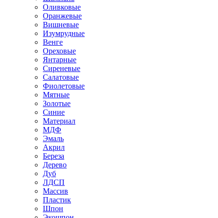
Оливковые
Оранжевые
Вишневые
Изумрудные
Венге
Ореховые
Янтарные
Сиреневые
Салатовые
Фиолетовые
Мятные
Золотые
Синие
Материал
МДФ
Эмаль
Акрил
Береза
Дерево
Дуб
ЛДСП
Массив
Пластик
Шпон
Экошпон