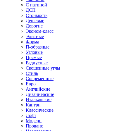
С патиной
ДСП
Стоимость
Дешевые
Дорогие
Эконом-класс
Элитные
Форма
П-образные
Угловые
Прямые
Радиусные
Скошенные углы
Стиль
Современные
Евро
Английские
Дизайнерские
Итальянские
Кантри
Классические
Лофт
Модерн
Прованс