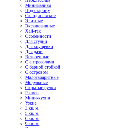
Неоклассика
Минимализм
Под старину
Скандинавские
Элитные
Эксклюзивные
Хай-тек
Особенности
Для студии
Для хрущевки
Для дачи
Встроенные
С антресолями
С барной стойкой
С островом
Малогабаритные
Модульные
Скрытые ручки
Размер
Мини-кухни
Узкие
3 кв. м.
5 кв. м.
6 кв. м.
9 кв. м.