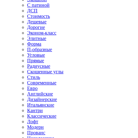
С патиной
ДСП
Стоимость
Дешевые
Дорогие
Эконом-класс
Элитные
Форма
П-образные
Угловые
Прямые
Радиусные
Скошенные углы
Стиль
Современные
Евро
Английские
Дизайнерские
Итальянские
Кантри
Классические
Лофт
Модерн
Прованс