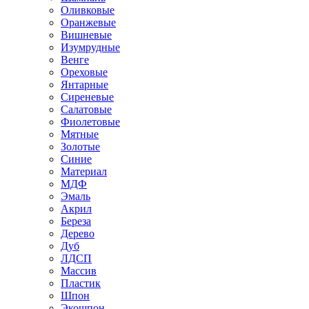
Оливковые
Оранжевые
Вишневые
Изумрудные
Венге
Ореховые
Янтарные
Сиреневые
Салатовые
Фиолетовые
Мятные
Золотые
Синие
Материал
МДФ
Эмаль
Акрил
Береза
Дерево
Дуб
ЛДСП
Массив
Пластик
Шпон
Экошпон