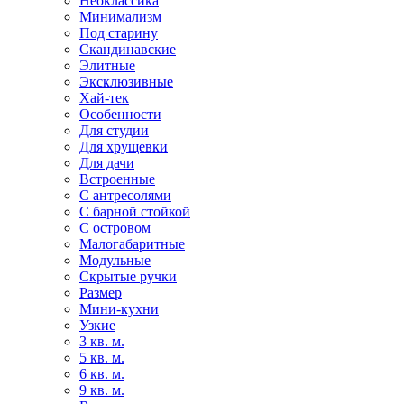
Неоклассика
Минимализм
Под старину
Скандинавские
Элитные
Эксклюзивные
Хай-тек
Особенности
Для студии
Для хрущевки
Для дачи
Встроенные
С антресолями
С барной стойкой
С островом
Малогабаритные
Модульные
Скрытые ручки
Размер
Мини-кухни
Узкие
3 кв. м.
5 кв. м.
6 кв. м.
9 кв. м.