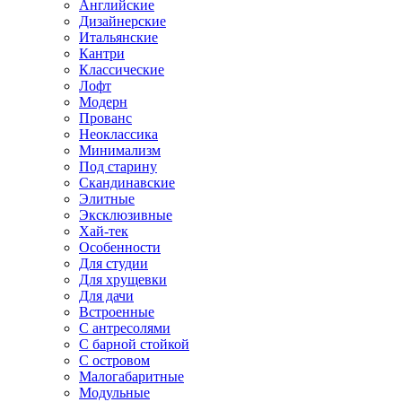
Английские
Дизайнерские
Итальянские
Кантри
Классические
Лофт
Модерн
Прованс
Неоклассика
Минимализм
Под старину
Скандинавские
Элитные
Эксклюзивные
Хай-тек
Особенности
Для студии
Для хрущевки
Для дачи
Встроенные
С антресолями
С барной стойкой
С островом
Малогабаритные
Модульные