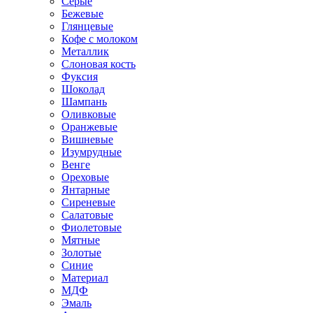
Серые
Бежевые
Глянцевые
Кофе с молоком
Металлик
Слоновая кость
Фуксия
Шоколад
Шампань
Оливковые
Оранжевые
Вишневые
Изумрудные
Венге
Ореховые
Янтарные
Сиреневые
Салатовые
Фиолетовые
Мятные
Золотые
Синие
Материал
МДФ
Эмаль