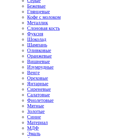
Серые
Бежевые
Глянцевые
Кофе с молоком
Металлик
Слоновая кость
Фуксия
Шоколад
Шампань
Оливковые
Оранжевые
Вишневые
Изумрудные
Венге
Ореховые
Янтарные
Сиреневые
Салатовые
Фиолетовые
Мятные
Золотые
Синие
Материал
МДФ
Эмаль