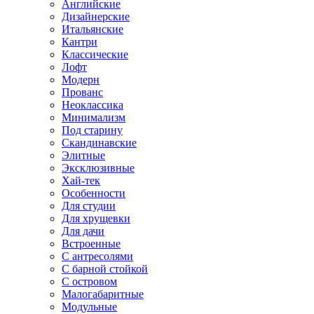
Английские
Дизайнерские
Итальянские
Кантри
Классические
Лофт
Модерн
Прованс
Неоклассика
Минимализм
Под старину
Скандинавские
Элитные
Эксклюзивные
Хай-тек
Особенности
Для студии
Для хрущевки
Для дачи
Встроенные
С антресолями
С барной стойкой
С островом
Малогабаритные
Модульные