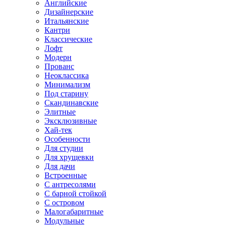
Английские
Дизайнерские
Итальянские
Кантри
Классические
Лофт
Модерн
Прованс
Неоклассика
Минимализм
Под старину
Скандинавские
Элитные
Эксклюзивные
Хай-тек
Особенности
Для студии
Для хрущевки
Для дачи
Встроенные
С антресолями
С барной стойкой
С островом
Малогабаритные
Модульные