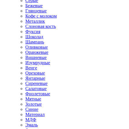
Серые
Бежевые
Глянцевые
Кофе с молоком
Металлик
Слоновая кость
Фуксия
Шоколад
Шампань
Оливковые
Оранжевые
Вишневые
Изумрудные
Венге
Ореховые
Янтарные
Сиреневые
Салатовые
Фиолетовые
Мятные
Золотые
Синие
Материал
МДФ
Эмаль