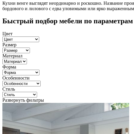
Кухни венге выглядят неординарно и роскошно. Название проис
бордового и лилового с едва уловимыми или ярко выраженным
Быстрый подбор мебели по параметрам
Цвет
Размер
Материал
Форма
Особенности
Стиль
Развернуть фильтры