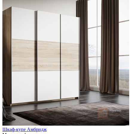
Шкаф-купе Амбридж