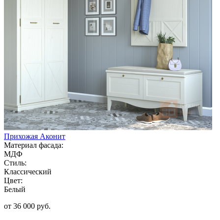
Прихожая Аконит
Материал фасада:
МДФ
Стиль:
Классический
Цвет:
Белый
от 36 000 руб.