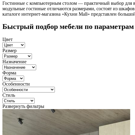
Гостинные с компьютерным столом — практичный выбор для все
модульные гостиные отличаются размерами, состоят из шкафов
каталоге интернет-магазина «Кухни Mall» представлен большо
Быстрый подбор мебели по параметрам
Цвет
Размер
Назначение
Форма
Особенности
Стиль
Развернуть фильтры