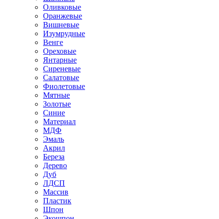
Оливковые
Оранжевые
Вишневые
Изумрудные
Венге
Ореховые
Янтарные
Сиреневые
Салатовые
Фиолетовые
Мятные
Золотые
Синие
Материал
МДФ
Эмаль
Акрил
Береза
Дерево
Дуб
ЛДСП
Массив
Пластик
Шпон
Экошпон