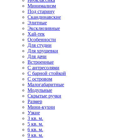
Неоклассика
Минимализм
Под старину
Скандинавские
Элитные
Эксклюзивные
Хай-тек
Особенности
Для студии
Для хрущевки
Для дачи
Встроенные
С антресолями
С барной стойкой
С островом
Малогабаритные
Модульные
Скрытые ручки
Размер
Мини-кухни
Узкие
3 кв. м.
5 кв. м.
6 кв. м.
9 кв. м.