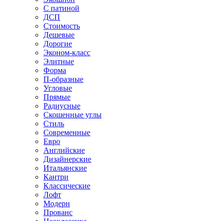
С патиной
ДСП
Стоимость
Дешевые
Дорогие
Эконом-класс
Элитные
Форма
П-образные
Угловые
Прямые
Радиусные
Скошенные углы
Стиль
Современные
Евро
Английские
Дизайнерские
Итальянские
Кантри
Классические
Лофт
Модерн
Прованс