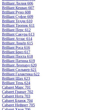
Brilliant Лилия 606
Brilliant Кешью 607
Brilliant Руно 608
Brilliant Суфле 609
Brilliant Тедди 610
Brilliant Тропик 611
Brilliant Перс 612
Brilliant Сакура 613
Brilliant Атлас 614
Brilliant Ликёр 615
Brilliant Роса 616
Brilliant Бриз 617
Brilliant Пихта 618
Brilliant Патина 619
Brilliant Леопард 620
Brilliant Сильвер 621
Brilliant Галактика 622
Brilliant Шах 623
Brilliant Тень 624
Cabaret Марс 701
Cabaret Гранат 702
Cabaret Нота 703
Cabaret Бланж 704
Cabaret Нефрит 705
Cabaret Хвоя 706