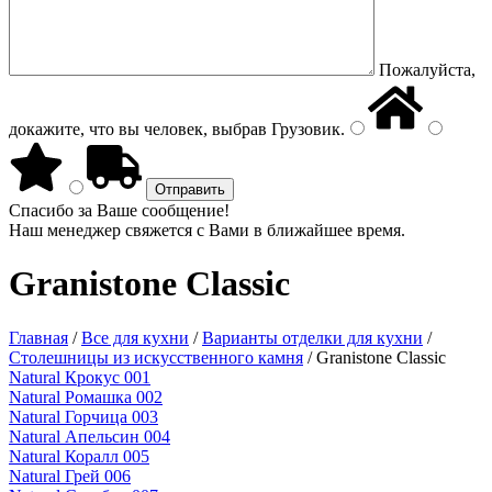
Пожалуйста,
докажите, что вы человек, выбрав
Грузовик
.
Спасибо за Ваше сообщение!
Наш менеджер свяжется с Вами в ближайшее время.
Granistone Classic
Главная
/
Все для кухни
/
Варианты отделки для кухни
/
Столешницы из искусственного камня
/
Granistone Classic
Natural Крокус 001
Natural Ромашка 002
Natural Горчица 003
Natural Апельсин 004
Natural Коралл 005
Natural Грей 006