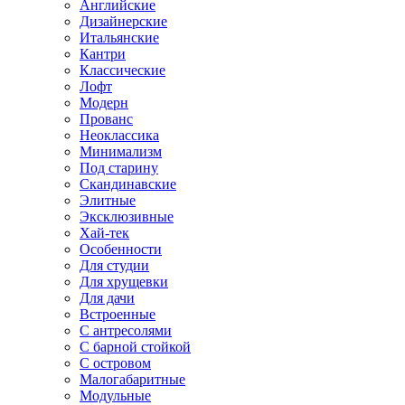
Английские
Дизайнерские
Итальянские
Кантри
Классические
Лофт
Модерн
Прованс
Неоклассика
Минимализм
Под старину
Скандинавские
Элитные
Эксклюзивные
Хай-тек
Особенности
Для студии
Для хрущевки
Для дачи
Встроенные
С антресолями
С барной стойкой
С островом
Малогабаритные
Модульные