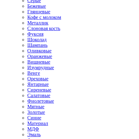
Серые
Бежевые
Глянцевые
Кофе с молоком
Металлик
Слоновая кость
Фуксия
Шоколад
Шампань
Оливковые
Оранжевые
Вишневые
Изумрудные
Венге
Ореховые
Янтарные
Сиреневые
Салатовые
Фиолетовые
Мятные
Золотые
Синие
Материал
МДФ
Эмаль