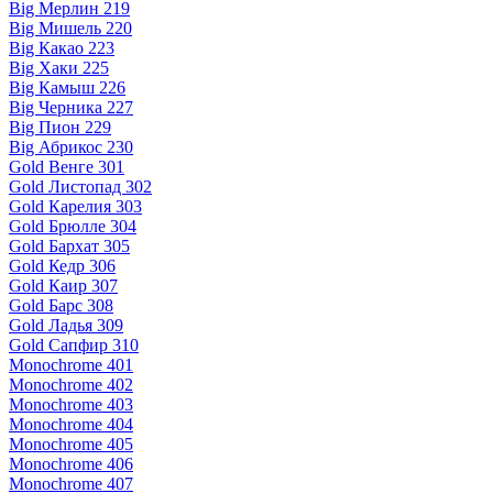
Big Мерлин 219
Big Мишель 220
Big Какао 223
Big Хаки 225
Big Камыш 226
Big Черника 227
Big Пион 229
Big Абрикос 230
Gold Венге 301
Gold Листопад 302
Gold Карелия 303
Gold Брюлле 304
Gold Бархат 305
Gold Кедр 306
Gold Каир 307
Gold Барс 308
Gold Ладья 309
Gold Сапфир 310
Monochrome 401
Monochrome 402
Monochrome 403
Monochrome 404
Monochrome 405
Monochrome 406
Monochrome 407