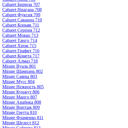
Cabaret Бирюза 707
Cabaret Ниагара 708
Cabaret Фуксия 709
Cabaret Саванна 710
Cabaret Коньяк 711
Cabaret Серпия 712
Cabaret Мокко 713
Cabaret Танго 714
Cabaret Хром 715
Cabaret Графит 716
Cabaret Комета 717
Cabaret Алмаз 718
Mirage Вуаль 801
Mirage Шампань 802
Mirage Саяны 803
Mirage Мусс 804
Mirage Нежность 805
Mirage Кунжут 806
Mirage Манго 807
Mirage Арабика 808
Mirage Винтаж 809
Mirage Гретта 810
Mirage Фламенко 811
Mirage Шелест 812
Mirage Сабрита 813