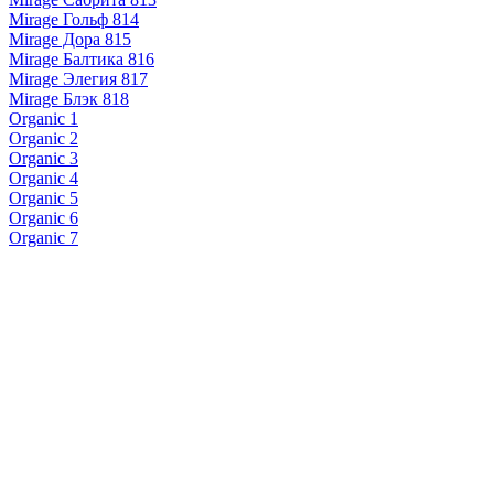
Mirage Гольф 814
Mirage Дора 815
Mirage Балтика 816
Mirage Элегия 817
Mirage Блэк 818
Organic 1
Organic 2
Organic 3
Organic 4
Organic 5
Organic 6
Organic 7