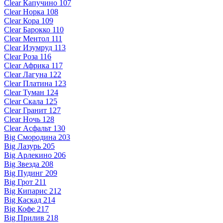
Clear Капучино 107
Clear Норка 108
Clear Кора 109
Clear Барокко 110
Clear Ментол 111
Clear Изумруд 113
Clear Роза 116
Clear Африка 117
Clear Лагуна 122
Clear Платина 123
Clear Туман 124
Clear Скала 125
Clear Гранит 127
Clear Ночь 128
Clear Асфальт 130
Big Смородина 203
Big Лазурь 205
Big Арлекино 206
Big Звезда 208
Big Пудинг 209
Big Грот 211
Big Кипарис 212
Big Каскад 214
Big Кофе 217
Big Прилив 218