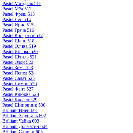
Pastel Миндаль 511
Pastel Мёд 512
Pastel Фреш 513
Pastel Лён 514
Pastel Ирис 515
Pastel Греча 516
Pastel Конфетти 517
Pastel Шанс 518
Pastel Олива 519
Pastel Яблоко 520
Pastel Штиль 521
Pastel Озон 522
Pastel Зима 523
Pastel Пепел 524
Pastel Салат 525
Pastel Лимон 526
Pastel Фант 527
Pastel Клюква 528
Pastel Клевер 529
Pastel Шиповник 530
Brilliant Иней 601
Brilliant Хрусталь 602
Brilliant Чайка 603
Brilliant Долматин 604
Brilliant Сливки 605