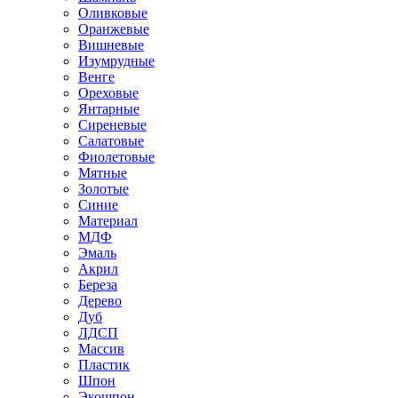
Оливковые
Оранжевые
Вишневые
Изумрудные
Венге
Ореховые
Янтарные
Сиреневые
Салатовые
Фиолетовые
Мятные
Золотые
Синие
Материал
МДФ
Эмаль
Акрил
Береза
Дерево
Дуб
ЛДСП
Массив
Пластик
Шпон
Экошпон