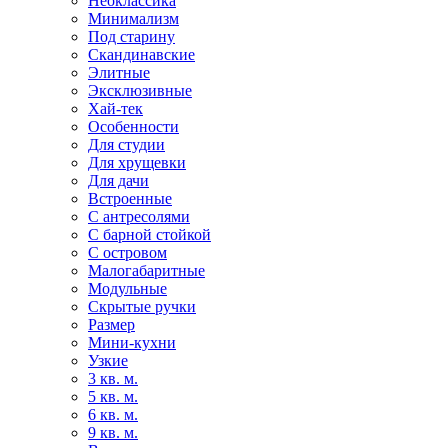
Неоклассика
Минимализм
Под старину
Скандинавские
Элитные
Эксклюзивные
Хай-тек
Особенности
Для студии
Для хрущевки
Для дачи
Встроенные
С антресолями
С барной стойкой
С островом
Малогабаритные
Модульные
Скрытые ручки
Размер
Мини-кухни
Узкие
3 кв. м.
5 кв. м.
6 кв. м.
9 кв. м.