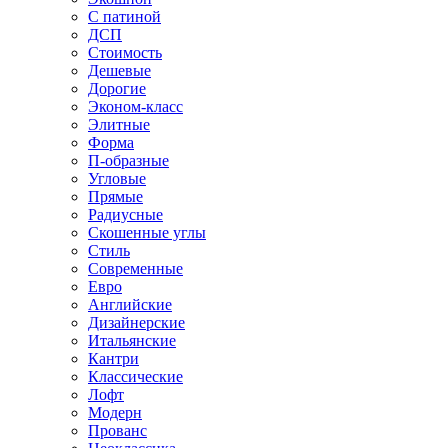
С патиной
ДСП
Стоимость
Дешевые
Дорогие
Эконом-класс
Элитные
Форма
П-образные
Угловые
Прямые
Радиусные
Скошенные углы
Стиль
Современные
Евро
Английские
Дизайнерские
Итальянские
Кантри
Классические
Лофт
Модерн
Прованс