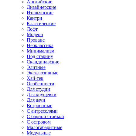
Английские
Дизайнерские
Итальянские
Кантри
Классические
Лофт
Модерн
Прованс
Неоклассика
Минимализм
Под старину
Скандинавские
Элитные
Эксклюзивные
Хай-тек
Особенности
Для студии
Для хрущевки
Для дачи
Встроенные
С антресолями
С барной стойкой
С островом
Малогабаритные
Модульные