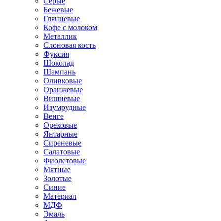
Серые
Бежевые
Глянцевые
Кофе с молоком
Металлик
Слоновая кость
Фуксия
Шоколад
Шампань
Оливковые
Оранжевые
Вишневые
Изумрудные
Венге
Ореховые
Янтарные
Сиреневые
Салатовые
Фиолетовые
Мятные
Золотые
Синие
Материал
МДФ
Эмаль