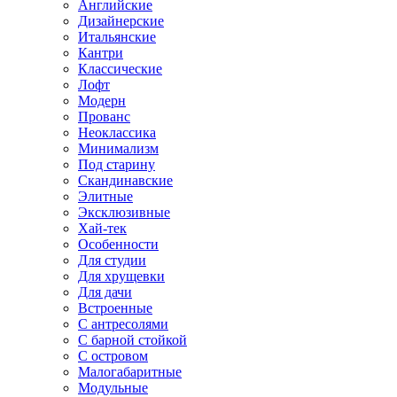
Английские
Дизайнерские
Итальянские
Кантри
Классические
Лофт
Модерн
Прованс
Неоклассика
Минимализм
Под старину
Скандинавские
Элитные
Эксклюзивные
Хай-тек
Особенности
Для студии
Для хрущевки
Для дачи
Встроенные
С антресолями
С барной стойкой
С островом
Малогабаритные
Модульные