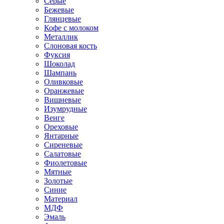
Серые
Бежевые
Глянцевые
Кофе с молоком
Металлик
Слоновая кость
Фуксия
Шоколад
Шампань
Оливковые
Оранжевые
Вишневые
Изумрудные
Венге
Ореховые
Янтарные
Сиреневые
Салатовые
Фиолетовые
Мятные
Золотые
Синие
Материал
МДФ
Эмаль