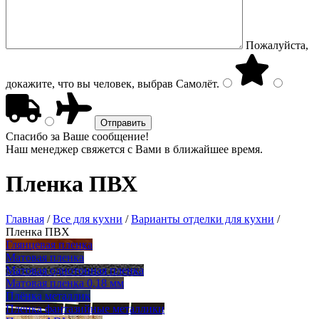
Пожалуйста,
докажите, что вы человек, выбрав
Самолёт
.
Спасибо за Ваше сообщение!
Наш менеджер свяжется с Вами в ближайшее время.
Пленка ПВХ
Главная
/
Все для кухни
/
Варианты отделки для кухни
/
Пленка ПВХ
Глянцевая пленка
Матовая пленка
Матовая однотонная пленка
Матовая пленка 0,18 мм
Плёнка металлик
Пленка фантазийные металлики