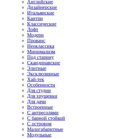
Английские
Дизайнерские
Итальянские
Кантри
Классические
Лофт
Модерн
Прованс
Неоклассика
Минимализм
Под старину
Скандинавские
Элитные
Эксклюзивные
Хай-тек
Особенности
Для студии
Для хрущевки
Для дачи
Встроенные
С антресолями
С барной стойкой
С островом
Малогабаритные
Модульные