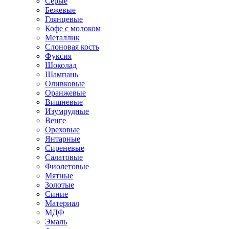
Серые
Бежевые
Глянцевые
Кофе с молоком
Металлик
Слоновая кость
Фуксия
Шоколад
Шампань
Оливковые
Оранжевые
Вишневые
Изумрудные
Венге
Ореховые
Янтарные
Сиреневые
Салатовые
Фиолетовые
Мятные
Золотые
Синие
Материал
МДФ
Эмаль