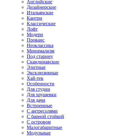
Английские
Дизайнерские
Итальянские
Кантри
Классические
Лофт
Модерн
Прованс
Неоклассика
Минимализм
Под старину
Скандинавские
Элитные
Эксклюзивные
Хай-тек
Особенности
Для студии
Для хрущевки
Для дачи
Встроенные
С антресолями
С барной стойкой
С островом
Малогабаритные
Модульные