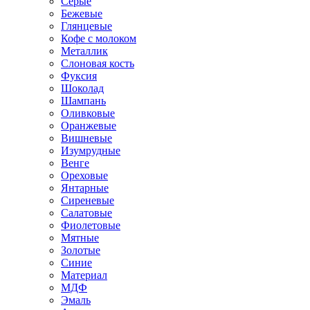
Серые
Бежевые
Глянцевые
Кофе с молоком
Металлик
Слоновая кость
Фуксия
Шоколад
Шампань
Оливковые
Оранжевые
Вишневые
Изумрудные
Венге
Ореховые
Янтарные
Сиреневые
Салатовые
Фиолетовые
Мятные
Золотые
Синие
Материал
МДФ
Эмаль