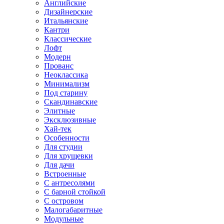
Английские
Дизайнерские
Итальянские
Кантри
Классические
Лофт
Модерн
Прованс
Неоклассика
Минимализм
Под старину
Скандинавские
Элитные
Эксклюзивные
Хай-тек
Особенности
Для студии
Для хрущевки
Для дачи
Встроенные
С антресолями
С барной стойкой
С островом
Малогабаритные
Модульные