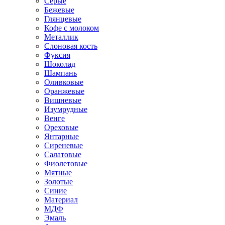
Серые
Бежевые
Глянцевые
Кофе с молоком
Металлик
Слоновая кость
Фуксия
Шоколад
Шампань
Оливковые
Оранжевые
Вишневые
Изумрудные
Венге
Ореховые
Янтарные
Сиреневые
Салатовые
Фиолетовые
Мятные
Золотые
Синие
Материал
МДФ
Эмаль