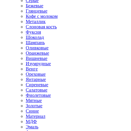
Серые
Бежевые
Глянцевые
Кофе с молоком
Металлик
Слоновая кость
Фуксия
Шоколад
Шампань
Оливковые
Оранжевые
Вишневые
Изумрудные
Венге
Ореховые
Янтарные
Сиреневые
Салатовые
Фиолетовые
Мятные
Золотые
Синие
Материал
МДФ
Эмаль