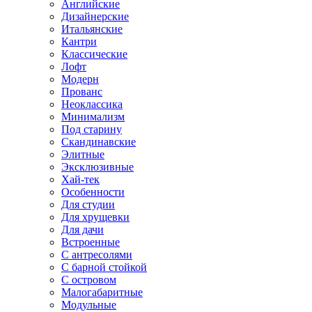
Английские
Дизайнерские
Итальянские
Кантри
Классические
Лофт
Модерн
Прованс
Неоклассика
Минимализм
Под старину
Скандинавские
Элитные
Эксклюзивные
Хай-тек
Особенности
Для студии
Для хрущевки
Для дачи
Встроенные
С антресолями
С барной стойкой
С островом
Малогабаритные
Модульные