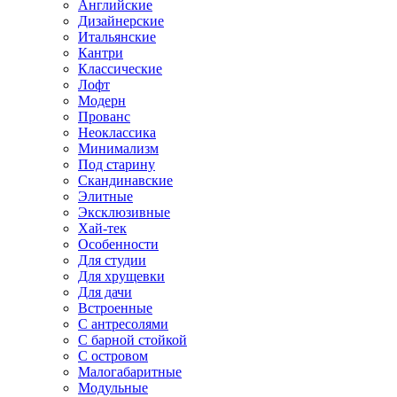
Английские
Дизайнерские
Итальянские
Кантри
Классические
Лофт
Модерн
Прованс
Неоклассика
Минимализм
Под старину
Скандинавские
Элитные
Эксклюзивные
Хай-тек
Особенности
Для студии
Для хрущевки
Для дачи
Встроенные
С антресолями
С барной стойкой
С островом
Малогабаритные
Модульные