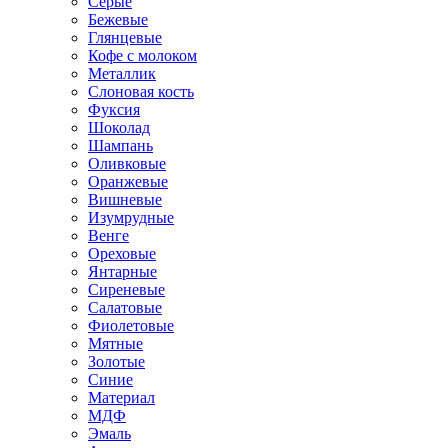
Серые
Бежевые
Глянцевые
Кофе с молоком
Металлик
Слоновая кость
Фуксия
Шоколад
Шампань
Оливковые
Оранжевые
Вишневые
Изумрудные
Венге
Ореховые
Янтарные
Сиреневые
Салатовые
Фиолетовые
Мятные
Золотые
Синие
Материал
МДФ
Эмаль