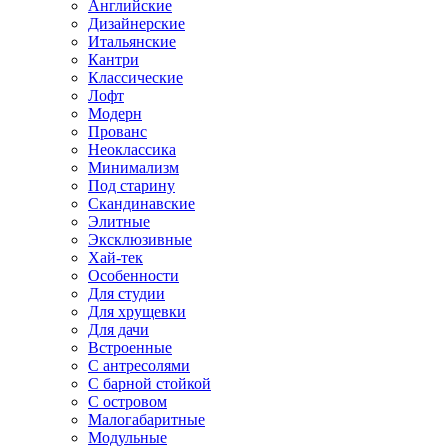
Английские
Дизайнерские
Итальянские
Кантри
Классические
Лофт
Модерн
Прованс
Неоклассика
Минимализм
Под старину
Скандинавские
Элитные
Эксклюзивные
Хай-тек
Особенности
Для студии
Для хрущевки
Для дачи
Встроенные
С антресолями
С барной стойкой
С островом
Малогабаритные
Модульные