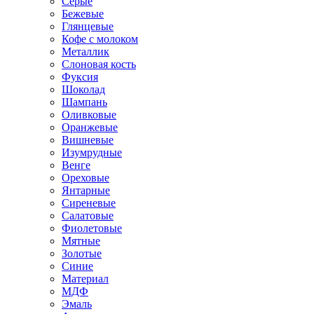
Серые
Бежевые
Глянцевые
Кофе с молоком
Металлик
Слоновая кость
Фуксия
Шоколад
Шампань
Оливковые
Оранжевые
Вишневые
Изумрудные
Венге
Ореховые
Янтарные
Сиреневые
Салатовые
Фиолетовые
Мятные
Золотые
Синие
Материал
МДФ
Эмаль