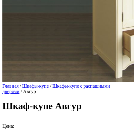
Главная
/
Шкафы-купе
/
Шкафы-купе с распашными
дверями
/ Авгур
Шкаф-купе Авгур
Цена: