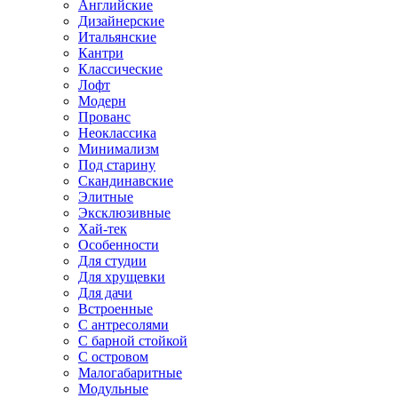
Английские
Дизайнерские
Итальянские
Кантри
Классические
Лофт
Модерн
Прованс
Неоклассика
Минимализм
Под старину
Скандинавские
Элитные
Эксклюзивные
Хай-тек
Особенности
Для студии
Для хрущевки
Для дачи
Встроенные
С антресолями
С барной стойкой
С островом
Малогабаритные
Модульные