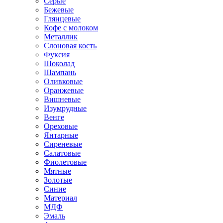
Серые
Бежевые
Глянцевые
Кофе с молоком
Металлик
Слоновая кость
Фуксия
Шоколад
Шампань
Оливковые
Оранжевые
Вишневые
Изумрудные
Венге
Ореховые
Янтарные
Сиреневые
Салатовые
Фиолетовые
Мятные
Золотые
Синие
Материал
МДФ
Эмаль