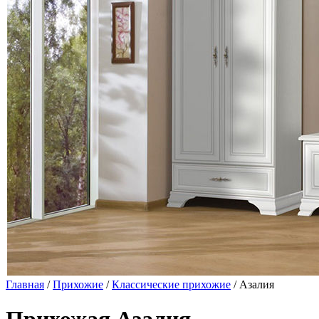
Главная
/
Прихожие
/
Классические прихожие
/ Азалия