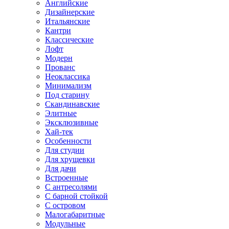
Английские
Дизайнерские
Итальянские
Кантри
Классические
Лофт
Модерн
Прованс
Неоклассика
Минимализм
Под старину
Скандинавские
Элитные
Эксклюзивные
Хай-тек
Особенности
Для студии
Для хрущевки
Для дачи
Встроенные
С антресолями
С барной стойкой
С островом
Малогабаритные
Модульные