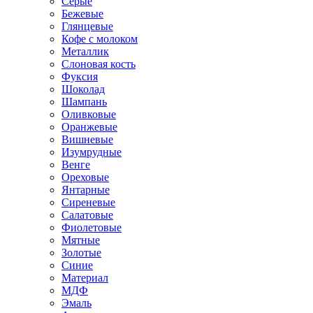
Серые
Бежевые
Глянцевые
Кофе с молоком
Металлик
Слоновая кость
Фуксия
Шоколад
Шампань
Оливковые
Оранжевые
Вишневые
Изумрудные
Венге
Ореховые
Янтарные
Сиреневые
Салатовые
Фиолетовые
Мятные
Золотые
Синие
Материал
МДФ
Эмаль