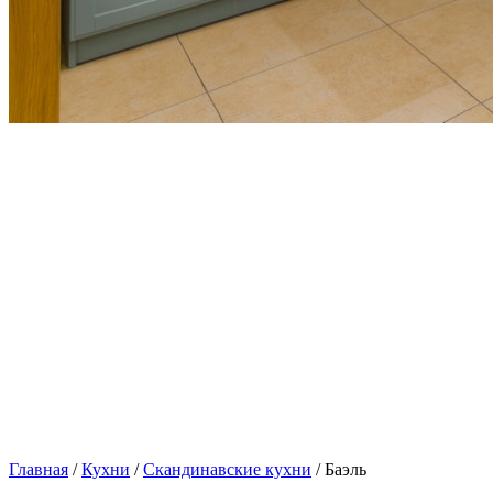
Главная
/
Кухни
/
Скандинавские кухни
/ Баэль