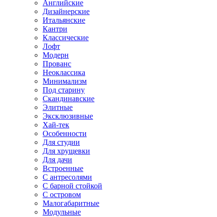
Английские
Дизайнерские
Итальянские
Кантри
Классические
Лофт
Модерн
Прованс
Неоклассика
Минимализм
Под старину
Скандинавские
Элитные
Эксклюзивные
Хай-тек
Особенности
Для студии
Для хрущевки
Для дачи
Встроенные
С антресолями
С барной стойкой
С островом
Малогабаритные
Модульные