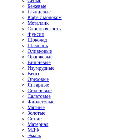
Серые
Бежевые
Глянцевые
Кофе с молоком
Металлик
Слоновая кость
Фуксия
Шоколад
Шампань
Оливковые
Оранжевые
Вишневые
Изумрудные
Венге
Ореховые
Янтарные
Сиреневые
Салатовые
Фиолетовые
Мятные
Золотые
Синие
Материал
МДФ
Эмаль