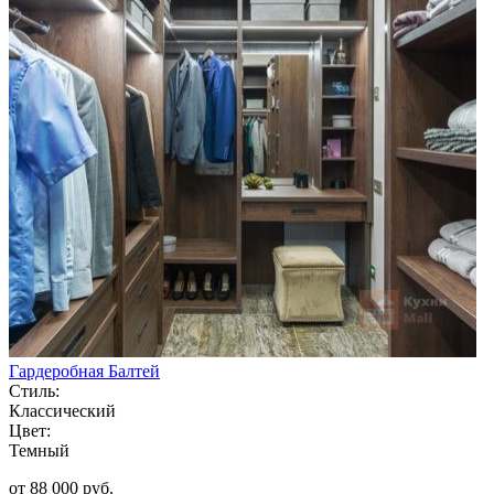
Гардеробная Балтей
Стиль:
Классический
Цвет:
Темный
от 88 000 руб.