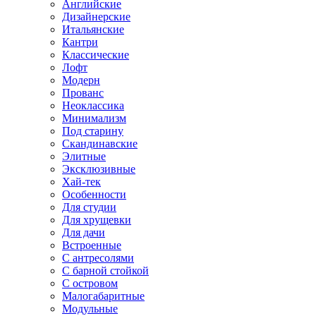
Английские
Дизайнерские
Итальянские
Кантри
Классические
Лофт
Модерн
Прованс
Неоклассика
Минимализм
Под старину
Скандинавские
Элитные
Эксклюзивные
Хай-тек
Особенности
Для студии
Для хрущевки
Для дачи
Встроенные
С антресолями
С барной стойкой
С островом
Малогабаритные
Модульные