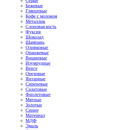
Серые
Бежевые
Глянцевые
Кофе с молоком
Металлик
Слоновая кость
Фуксия
Шоколад
Шампань
Оливковые
Оранжевые
Вишневые
Изумрудные
Венге
Ореховые
Янтарные
Сиреневые
Салатовые
Фиолетовые
Мятные
Золотые
Синие
Материал
МДФ
Эмаль