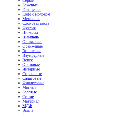
Серые
Бежевые
Глянцевые
Кофе с молоком
Металлик
Слоновая кость
Фуксия
Шоколад
Шампань
Оливковые
Оранжевые
Вишневые
Изумрудные
Венге
Ореховые
Янтарные
Сиреневые
Салатовые
Фиолетовые
Мятные
Золотые
Синие
Материал
МДФ
Эмаль