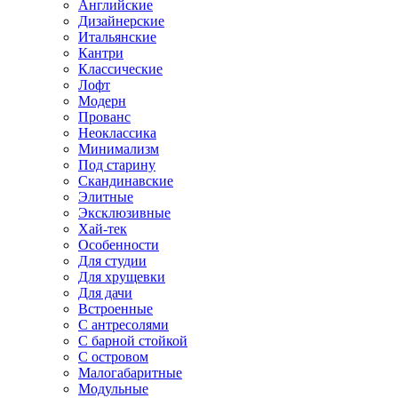
Английские
Дизайнерские
Итальянские
Кантри
Классические
Лофт
Модерн
Прованс
Неоклассика
Минимализм
Под старину
Скандинавские
Элитные
Эксклюзивные
Хай-тек
Особенности
Для студии
Для хрущевки
Для дачи
Встроенные
С антресолями
С барной стойкой
С островом
Малогабаритные
Модульные