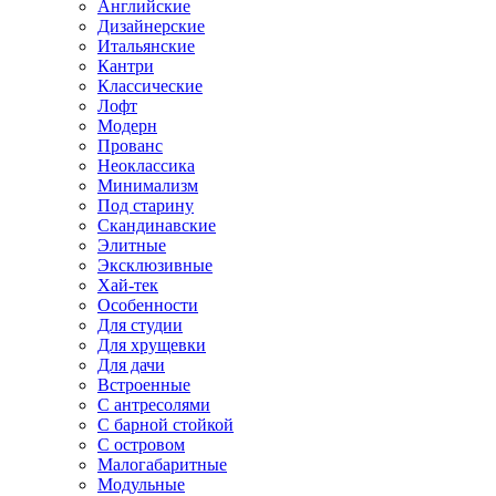
Английские
Дизайнерские
Итальянские
Кантри
Классические
Лофт
Модерн
Прованс
Неоклассика
Минимализм
Под старину
Скандинавские
Элитные
Эксклюзивные
Хай-тек
Особенности
Для студии
Для хрущевки
Для дачи
Встроенные
С антресолями
С барной стойкой
С островом
Малогабаритные
Модульные