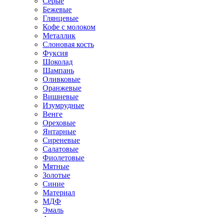
Серые
Бежевые
Глянцевые
Кофе с молоком
Металлик
Слоновая кость
Фуксия
Шоколад
Шампань
Оливковые
Оранжевые
Вишневые
Изумрудные
Венге
Ореховые
Янтарные
Сиреневые
Салатовые
Фиолетовые
Мятные
Золотые
Синие
Материал
МДФ
Эмаль