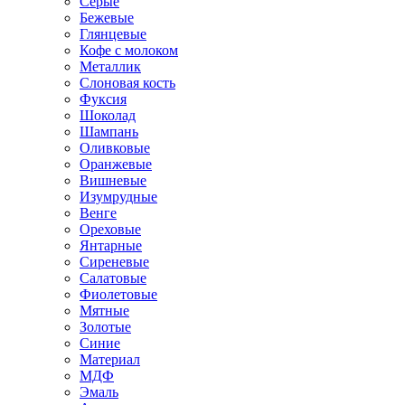
Серые
Бежевые
Глянцевые
Кофе с молоком
Металлик
Слоновая кость
Фуксия
Шоколад
Шампань
Оливковые
Оранжевые
Вишневые
Изумрудные
Венге
Ореховые
Янтарные
Сиреневые
Салатовые
Фиолетовые
Мятные
Золотые
Синие
Материал
МДФ
Эмаль