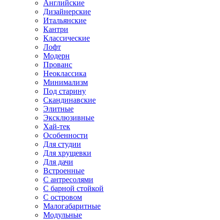
Английские
Дизайнерские
Итальянские
Кантри
Классические
Лофт
Модерн
Прованс
Неоклассика
Минимализм
Под старину
Скандинавские
Элитные
Эксклюзивные
Хай-тек
Особенности
Для студии
Для хрущевки
Для дачи
Встроенные
С антресолями
С барной стойкой
С островом
Малогабаритные
Модульные