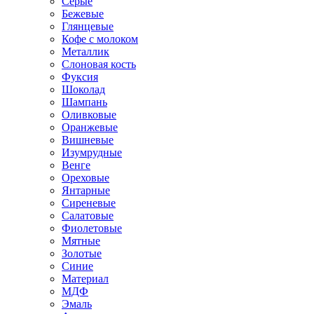
Серые
Бежевые
Глянцевые
Кофе с молоком
Металлик
Слоновая кость
Фуксия
Шоколад
Шампань
Оливковые
Оранжевые
Вишневые
Изумрудные
Венге
Ореховые
Янтарные
Сиреневые
Салатовые
Фиолетовые
Мятные
Золотые
Синие
Материал
МДФ
Эмаль