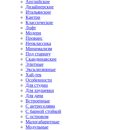
Английские
Дизайнерские
Итальянские
Кантри
Классические
Лофт
Модерн
Прованс
Неоклассика
Минимализм
Под старину
Скандинавские
Элитные
Эксклюзивные
Хай-тек
Особенности
Для студии
Для хрущевки
Для дачи
Встроенные
С антресолями
С барной стойкой
С островом
Малогабаритные
Модульные