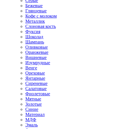
Серые
Бежевые
Глянцевые
Кофе с молоком
Металлик
Слоновая кость
Фуксия
Шоколад
Шампань
Оливковые
Оранжевые
Вишневые
Изумрудные
Венге
Ореховые
Янтарные
Сиреневые
Салатовые
Фиолетовые
Мятные
Золотые
Синие
Материал
МДФ
Эмаль