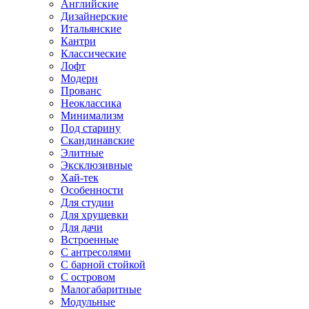
Английские
Дизайнерские
Итальянские
Кантри
Классические
Лофт
Модерн
Прованс
Неоклассика
Минимализм
Под старину
Скандинавские
Элитные
Эксклюзивные
Хай-тек
Особенности
Для студии
Для хрущевки
Для дачи
Встроенные
С антресолями
С барной стойкой
С островом
Малогабаритные
Модульные