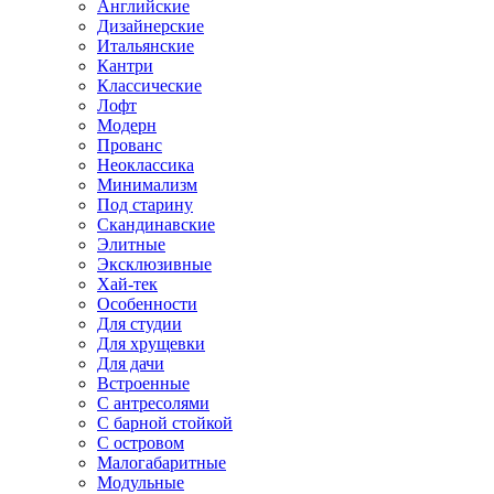
Английские
Дизайнерские
Итальянские
Кантри
Классические
Лофт
Модерн
Прованс
Неоклассика
Минимализм
Под старину
Скандинавские
Элитные
Эксклюзивные
Хай-тек
Особенности
Для студии
Для хрущевки
Для дачи
Встроенные
С антресолями
С барной стойкой
С островом
Малогабаритные
Модульные