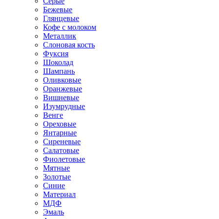
Серые
Бежевые
Глянцевые
Кофе с молоком
Металлик
Слоновая кость
Фуксия
Шоколад
Шампань
Оливковые
Оранжевые
Вишневые
Изумрудные
Венге
Ореховые
Янтарные
Сиреневые
Салатовые
Фиолетовые
Мятные
Золотые
Синие
Материал
МДФ
Эмаль