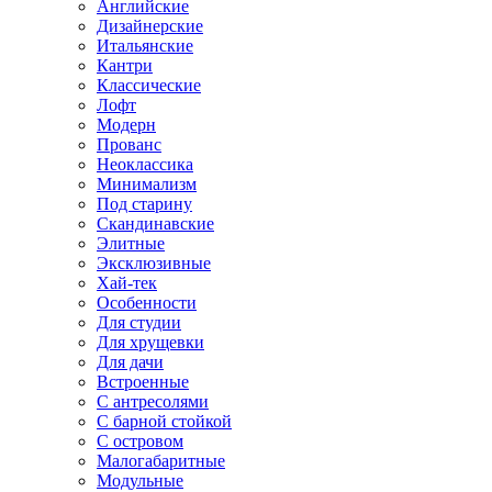
Английские
Дизайнерские
Итальянские
Кантри
Классические
Лофт
Модерн
Прованс
Неоклассика
Минимализм
Под старину
Скандинавские
Элитные
Эксклюзивные
Хай-тек
Особенности
Для студии
Для хрущевки
Для дачи
Встроенные
С антресолями
С барной стойкой
С островом
Малогабаритные
Модульные