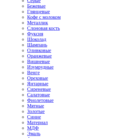
Серые
Бежевые
Глянцевые
Кофе с молоком
Металлик
Слоновая кость
Фуксия
Шоколад
Шампань
Оливковые
Оранжевые
Вишневые
Изумрудные
Венге
Ореховые
Янтарные
Сиреневые
Салатовые
Фиолетовые
Мятные
Золотые
Синие
Материал
МДФ
Эмаль