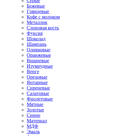
Серые
Бежевые
Глянцевые
Кофе с молоком
Металлик
Слоновая кость
Фуксия
Шоколад
Шампань
Оливковые
Оранжевые
Вишневые
Изумрудные
Венге
Ореховые
Янтарные
Сиреневые
Салатовые
Фиолетовые
Мятные
Золотые
Синие
Материал
МДФ
Эмаль