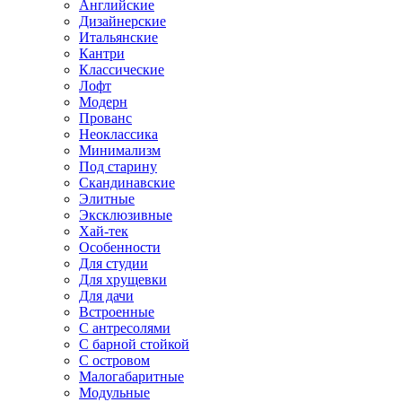
Английские
Дизайнерские
Итальянские
Кантри
Классические
Лофт
Модерн
Прованс
Неоклассика
Минимализм
Под старину
Скандинавские
Элитные
Эксклюзивные
Хай-тек
Особенности
Для студии
Для хрущевки
Для дачи
Встроенные
С антресолями
С барной стойкой
С островом
Малогабаритные
Модульные