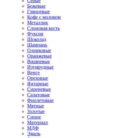
Серые
Бежевые
Глянцевые
Кофе с молоком
Металлик
Слоновая кость
Фуксия
Шоколад
Шампань
Оливковые
Оранжевые
Вишневые
Изумрудные
Венге
Ореховые
Янтарные
Сиреневые
Салатовые
Фиолетовые
Мятные
Золотые
Синие
Материал
МДФ
Эмаль