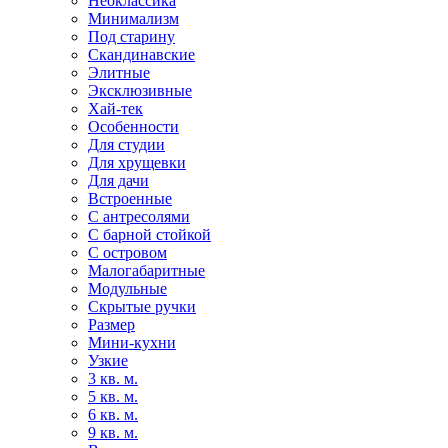
Неоклассика
Минимализм
Под старину
Скандинавские
Элитные
Эксклюзивные
Хай-тек
Особенности
Для студии
Для хрущевки
Для дачи
Встроенные
С антресолями
С барной стойкой
С островом
Малогабаритные
Модульные
Скрытые ручки
Размер
Мини-кухни
Узкие
3 кв. м.
5 кв. м.
6 кв. м.
9 кв. м.