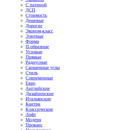
С патиной
ДСП
Стоимость
Дешевые
Дорогие
Эконом-класс
Элитные
Форма
П-образные
Угловые
Прямые
Радиусные
Скошенные углы
Стиль
Современные
Евро
Английские
Дизайнерские
Итальянские
Кантри
Классические
Лофт
Модерн
Прованс