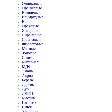
Оливковые
Оранжевые
Вишневые
Изумрудные
Венге
Ореховые
Янтарные
Сиреневые
Салатовые
Фиолетовые
Мятные
Золотые
Синие
Материал
МДФ
Эмаль
Акрил
Береза
Дерево
Дуб
ЛДСП
Массив
Пластик
Шпон
Экошпон