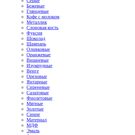
Серые
Бежевые
Глянцевые
Кофе с молоком
Металлик
Слоновая кость
Фуксия
Шоколад
Шампань
Оливковые
Оранжевые
Вишневые
Изумрудные
Венге
Ореховые
Янтарные
Сиреневые
Салатовые
Фиолетовые
Мятные
Золотые
Синие
Материал
МДФ
Эмаль