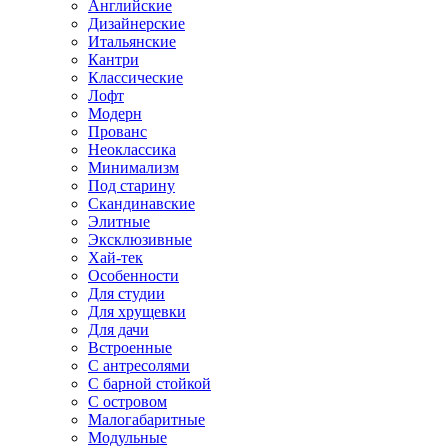
Английские
Дизайнерские
Итальянские
Кантри
Классические
Лофт
Модерн
Прованс
Неоклассика
Минимализм
Под старину
Скандинавские
Элитные
Эксклюзивные
Хай-тек
Особенности
Для студии
Для хрущевки
Для дачи
Встроенные
С антресолями
С барной стойкой
С островом
Малогабаритные
Модульные