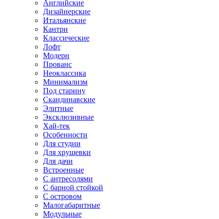
Английские
Дизайнерские
Итальянские
Кантри
Классические
Лофт
Модерн
Прованс
Неоклассика
Минимализм
Под старину
Скандинавские
Элитные
Эксклюзивные
Хай-тек
Особенности
Для студии
Для хрущевки
Для дачи
Встроенные
С антресолями
С барной стойкой
С островом
Малогабаритные
Модульные