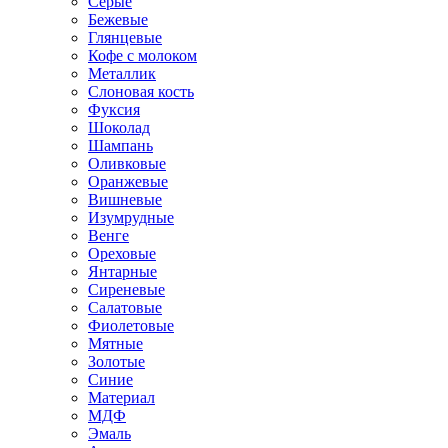
Серые
Бежевые
Глянцевые
Кофе с молоком
Металлик
Слоновая кость
Фуксия
Шоколад
Шампань
Оливковые
Оранжевые
Вишневые
Изумрудные
Венге
Ореховые
Янтарные
Сиреневые
Салатовые
Фиолетовые
Мятные
Золотые
Синие
Материал
МДФ
Эмаль