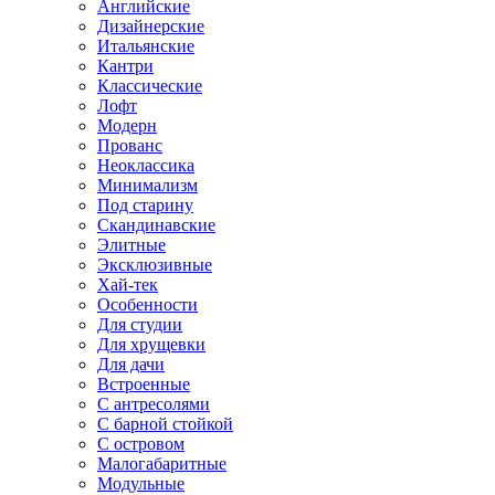
Английские
Дизайнерские
Итальянские
Кантри
Классические
Лофт
Модерн
Прованс
Неоклассика
Минимализм
Под старину
Скандинавские
Элитные
Эксклюзивные
Хай-тек
Особенности
Для студии
Для хрущевки
Для дачи
Встроенные
С антресолями
С барной стойкой
С островом
Малогабаритные
Модульные