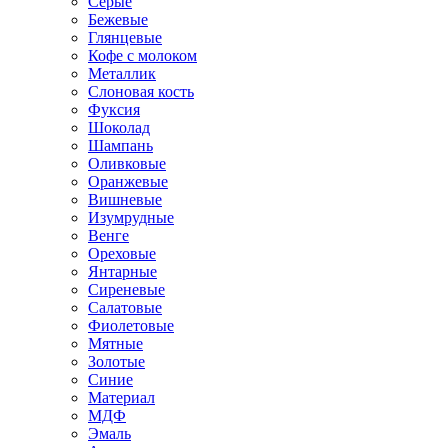
Серые
Бежевые
Глянцевые
Кофе с молоком
Металлик
Слоновая кость
Фуксия
Шоколад
Шампань
Оливковые
Оранжевые
Вишневые
Изумрудные
Венге
Ореховые
Янтарные
Сиреневые
Салатовые
Фиолетовые
Мятные
Золотые
Синие
Материал
МДФ
Эмаль