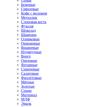
Серые
Бежевые
Глянцевые
Кофе с молоком
Металлик
Слоновая кость
Фуксия
Шоколад
Шампань
Оливковые
Оранжевые
Вишневые
Изумрудные
Венге
Ореховые
Янтарные
Сиреневые
Салатовые
Фиолетовые
Мятные
Золотые
Синие
Материал
МДФ
Эмаль