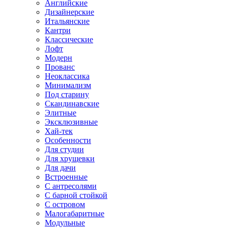
Английские
Дизайнерские
Итальянские
Кантри
Классические
Лофт
Модерн
Прованс
Неоклассика
Минимализм
Под старину
Скандинавские
Элитные
Эксклюзивные
Хай-тек
Особенности
Для студии
Для хрущевки
Для дачи
Встроенные
С антресолями
С барной стойкой
С островом
Малогабаритные
Модульные