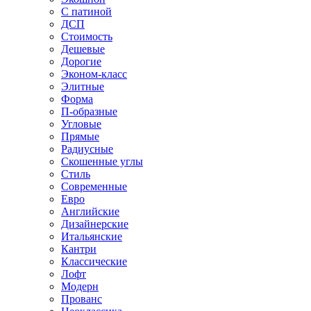
С патиной
ДСП
Стоимость
Дешевые
Дорогие
Эконом-класс
Элитные
Форма
П-образные
Угловые
Прямые
Радиусные
Скошенные углы
Стиль
Современные
Евро
Английские
Дизайнерские
Итальянские
Кантри
Классические
Лофт
Модерн
Прованс