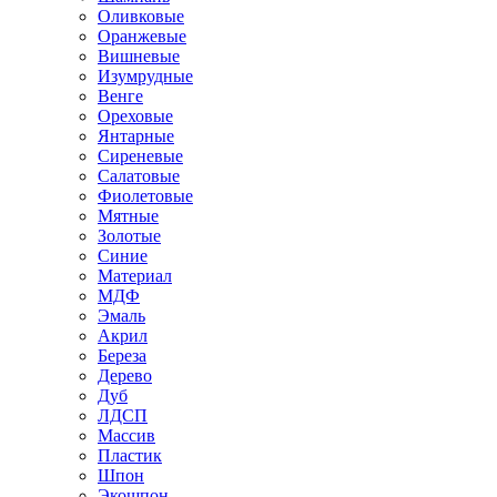
Оливковые
Оранжевые
Вишневые
Изумрудные
Венге
Ореховые
Янтарные
Сиреневые
Салатовые
Фиолетовые
Мятные
Золотые
Синие
Материал
МДФ
Эмаль
Акрил
Береза
Дерево
Дуб
ЛДСП
Массив
Пластик
Шпон
Экошпон