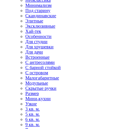
Неоклассика
Минимализм
Под старину
Скандинавские
Элитные
Эксклюзивные
Хай-тек
Особенности
Для студии
Для хрущевки
Для дачи
Встроенные
С антресолями
С барной стойкой
С островом
Малогабаритные
Модульные
Скрытые ручки
Размер
Мини-кухни
Узкие
3 кв. м.
5 кв. м.
6 кв. м.
9 кв. м.