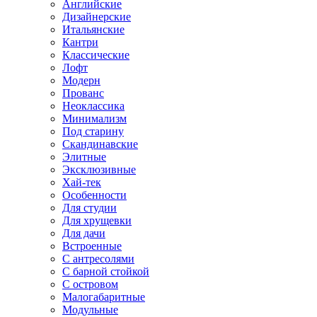
Английские
Дизайнерские
Итальянские
Кантри
Классические
Лофт
Модерн
Прованс
Неоклассика
Минимализм
Под старину
Скандинавские
Элитные
Эксклюзивные
Хай-тек
Особенности
Для студии
Для хрущевки
Для дачи
Встроенные
С антресолями
С барной стойкой
С островом
Малогабаритные
Модульные