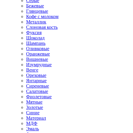
Серые
Бежевые
Глянцевые
Кофе с молоком
Металлик
Слоновая кость
Фуксия
Шоколад
Шампань
Оливковые
Оранжевые
Вишневые
Изумрудные
Венге
Ореховые
Янтарные
Сиреневые
Салатовые
Фиолетовые
Мятные
Золотые
Синие
Материал
МДФ
Эмаль