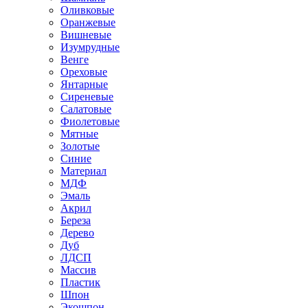
Оливковые
Оранжевые
Вишневые
Изумрудные
Венге
Ореховые
Янтарные
Сиреневые
Салатовые
Фиолетовые
Мятные
Золотые
Синие
Материал
МДФ
Эмаль
Акрил
Береза
Дерево
Дуб
ЛДСП
Массив
Пластик
Шпон
Экошпон