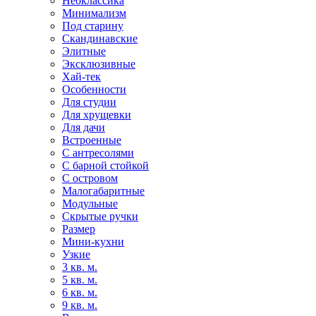
Неоклассика
Минимализм
Под старину
Скандинавские
Элитные
Эксклюзивные
Хай-тек
Особенности
Для студии
Для хрущевки
Для дачи
Встроенные
С антресолями
С барной стойкой
С островом
Малогабаритные
Модульные
Скрытые ручки
Размер
Мини-кухни
Узкие
3 кв. м.
5 кв. м.
6 кв. м.
9 кв. м.