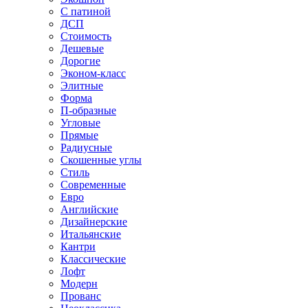
С патиной
ДСП
Стоимость
Дешевые
Дорогие
Эконом-класс
Элитные
Форма
П-образные
Угловые
Прямые
Радиусные
Скошенные углы
Стиль
Современные
Евро
Английские
Дизайнерские
Итальянские
Кантри
Классические
Лофт
Модерн
Прованс