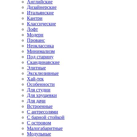
Английские
Дизайнерские
Итальянские
Кантри
Классические
Лофт
Модерн
Прованс
Неоклассика
Минимализм
Под старину
Скандинавские
Элитные
Эксклюзивные
Хай-тек
Особенности
Для студии
Для хрущевки
Для дачи
Встроенные
С антресолями
С барной стойкой
С островом
Малогабаритные
Модульные