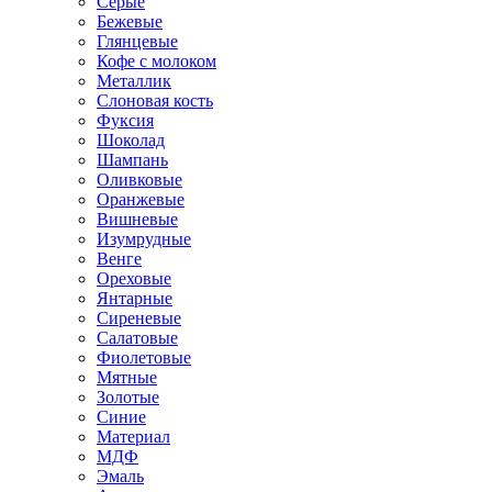
Серые
Бежевые
Глянцевые
Кофе с молоком
Металлик
Слоновая кость
Фуксия
Шоколад
Шампань
Оливковые
Оранжевые
Вишневые
Изумрудные
Венге
Ореховые
Янтарные
Сиреневые
Салатовые
Фиолетовые
Мятные
Золотые
Синие
Материал
МДФ
Эмаль